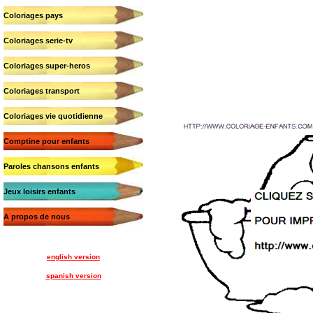
Coloriages pays
Coloriages serie-tv
Coloriages super-heros
Coloriages transport
Coloriages vie quotidienne
Comptine pour enfants
Paroles chansons enfants
Jeux loisirs enfants
A propos de nous
english version
spanish version