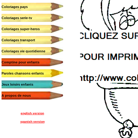
Coloriages pays
Coloriages serie-tv
Coloriages super-heros
Coloriages transport
Coloriages vie quotidienne
Comptine pour enfants
Paroles chansons enfants
Jeux loisirs enfants
A propos de nous
english version
spanish version