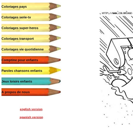
Coloriages pays
Coloriages serie-tv
Coloriages super-heros
Coloriages transport
Coloriages vie quotidienne
Comptine pour enfants
Paroles chansons enfants
Jeux loisirs enfants
A propos de nous
english version
spanish version