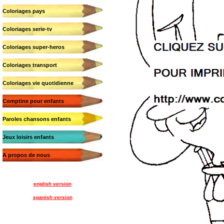
Coloriages pays
Coloriages serie-tv
Coloriages super-heros
Coloriages transport
Coloriages vie quotidienne
Comptine pour enfants
Paroles chansons enfants
Jeux loisirs enfants
A propos de nous
english version
spanish version