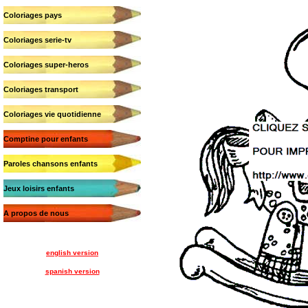
Coloriages pays
Coloriages serie-tv
Coloriages super-heros
Coloriages transport
Coloriages vie quotidienne
Comptine pour enfants
Paroles chansons enfants
Jeux loisirs enfants
A propos de nous
english version
spanish version