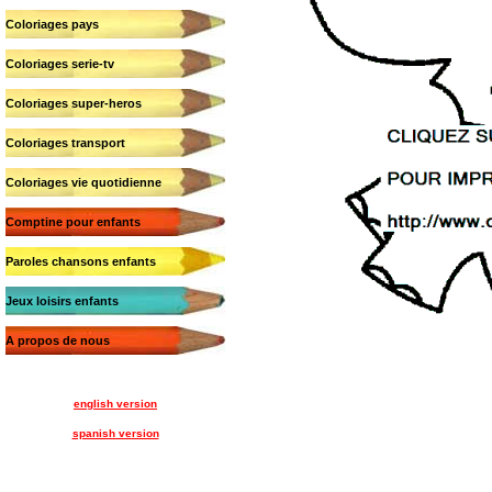
Coloriages pays
Coloriages serie-tv
Coloriages super-heros
Coloriages transport
Coloriages vie quotidienne
Comptine pour enfants
Paroles chansons enfants
Jeux loisirs enfants
A propos de nous
english version
spanish version