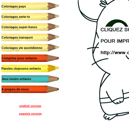
Coloriages pays
Coloriages serie-tv
Coloriages super-heros
Coloriages transport
Coloriages vie quotidienne
Comptine pour enfants
Paroles chansons enfants
Jeux loisirs enfants
A propos de nous
english version
spanish version