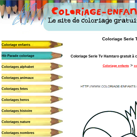
Coloriage Serie T
Coloriage enfants
Hit-Parade coloriage
Coloriage Serie Tv Hamtaro gratuit à c
>
Coloriage enfants
co
Coloriages alphabet
Coloriages animaux
Coloriages fetes
Coloriages heros
Coloriages histoire
Coloriages nature
Coloriages nombres