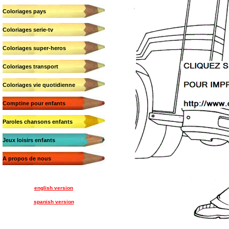
Coloriages pays
Coloriages serie-tv
Coloriages super-heros
Coloriages transport
Coloriages vie quotidienne
Comptine pour enfants
Paroles chansons enfants
Jeux loisirs enfants
A propos de nous
english version
spanish version