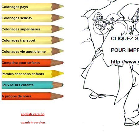
Coloriages pays
Coloriages serie-tv
Coloriages super-heros
Coloriages transport
Coloriages vie quotidienne
Comptine pour enfants
Paroles chansons enfants
Jeux loisirs enfants
A propos de nous
english version
spanish version