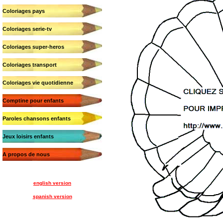
Coloriages pays
Coloriages serie-tv
Coloriages super-heros
Coloriages transport
Coloriages vie quotidienne
Comptine pour enfants
Paroles chansons enfants
Jeux loisirs enfants
A propos de nous
english version
spanish version