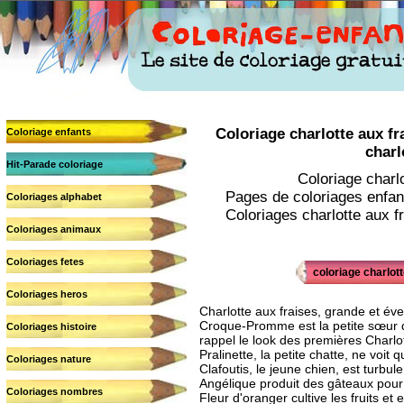
Coloriage charlotte aux fra
Coloriage enfants
charl
Hit-Parade coloriage
Coloriage charl
Pages de coloriages enfant 
Coloriages alphabet
Coloriages charlotte aux fr
Coloriages animaux
Coloriages fetes
coloriage charlott
Coloriages heros
Charlotte aux fraises, grande et éveil
Croque-Promme est la petite sœur d
Coloriages histoire
rappel le look des premières Charlo
Pralinette, la petite chatte, ne voit
Coloriages nature
Clafoutis, le jeune chien, est turbule
Angélique produit des gâteaux pour
Coloriages nombres
Fleur d'oranger cultive les fruits et 