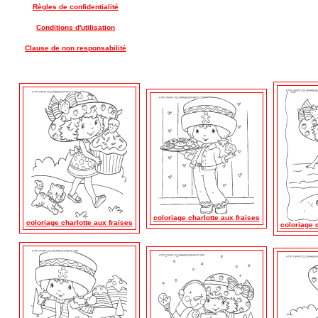
Règles de confidentialité
Conditions d'utilisation
Clause de non responsabilité
coloriage charlotte aux fraises
coloriage charlotte aux fraises
coloriage c