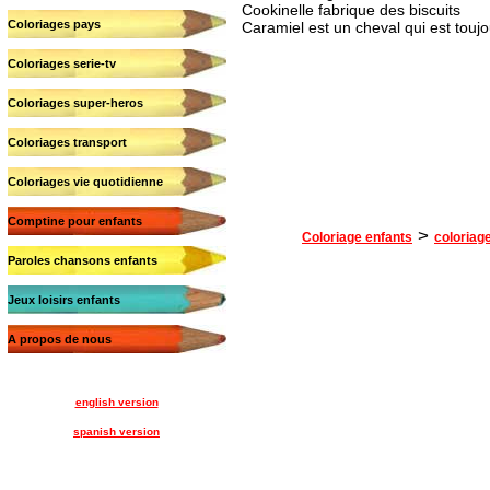
Cookinelle fabrique des biscuits
Coloriages pays
Caramiel est un cheval qui est toujo
Coloriages serie-tv
Coloriages super-heros
Coloriages transport
Coloriages vie quotidienne
Comptine pour enfants
>
Coloriage enfants
coloriage
Paroles chansons enfants
Jeux loisirs enfants
A propos de nous
english version
spanish version