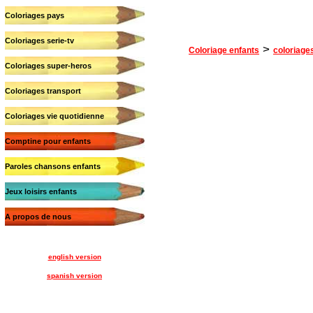
Coloriages pays
Coloriages serie-tv
>
Coloriage enfants
coloriages
Coloriages super-heros
Coloriages transport
Coloriages vie quotidienne
Comptine pour enfants
Paroles chansons enfants
Jeux loisirs enfants
A propos de nous
english version
spanish version