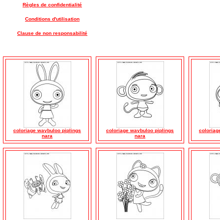
Règles de confidentialité
Conditions d'utilisation
Clause de non responsabilité
coloriage waybuloo piplings
coloriage waybuloo piplings
coloriag
nara
nara