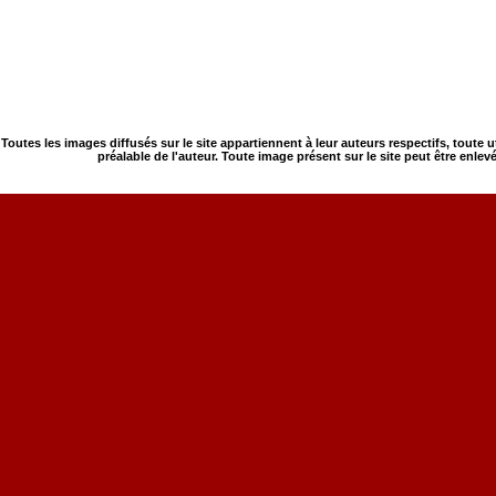
Toutes les images diffusés sur le site appartiennent à leur auteurs respectifs, toute 
préalable de l'auteur. Toute image présent sur le site peut être enlev