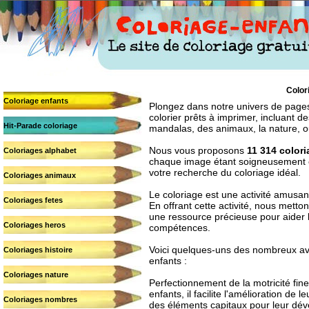
Color
Coloriage enfants
Plongez dans notre univers de pages
colorier prêts à imprimer, incluant
Hit-Parade coloriage
mandalas, des animaux, la nature, o
Nous vous proposons
11 314 color
Coloriages alphabet
chaque image étant soigneusement cla
votre recherche du coloriage idéal.
Coloriages animaux
Le coloriage est une activité amusant
Coloriages fetes
En offrant cette activité, nous metto
une ressource précieuse pour aider 
Coloriages heros
compétences.
Voici quelques-uns des nombreux av
Coloriages histoire
enfants :
Coloriages nature
Perfectionnement de la motricité fine
enfants, il facilite l'amélioration de 
Coloriages nombres
des éléments capitaux pour leur dé