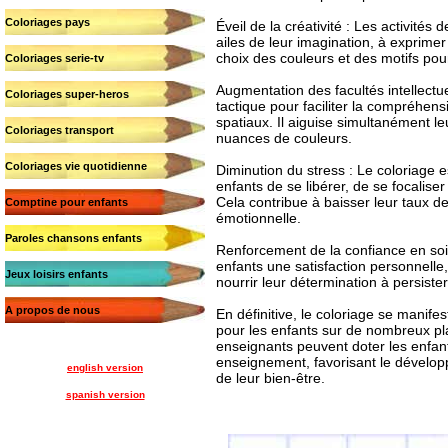
Coloriages pays
Éveil de la créativité : Les activités 
ailes de leur imagination, à exprimer
choix des couleurs et des motifs pou
Coloriages serie-tv
Augmentation des facultés intellectue
Coloriages super-heros
tactique pour faciliter la compréhen
spatiaux. Il aiguise simultanément le
Coloriages transport
nuances de couleurs.
Coloriages vie quotidienne
Diminution du stress : Le coloriage 
enfants de se libérer, de se focaliser
Cela contribue à baisser leur taux de 
Comptine pour enfants
émotionnelle.
Paroles chansons enfants
Renforcement de la confiance en soi
enfants une satisfaction personnelle,
Jeux loisirs enfants
nourrir leur détermination à persister
A propos de nous
En définitive, le coloriage se manif
pour les enfants sur de nombreux plan
enseignants peuvent doter les enfant
enseignement, favorisant le dévelop
english version
de leur bien-être.
spanish version