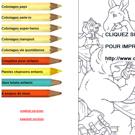
Coloriages pays
Coloriages serie-tv
Coloriages super-heros
Coloriages transport
Coloriages vie quotidienne
Comptine pour enfants
Paroles chansons enfants
Jeux loisirs enfants
A propos de nous
english version
spanish version