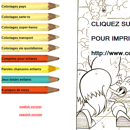
Coloriages pays
Coloriages serie-tv
Coloriages super-heros
Coloriages transport
Coloriages vie quotidienne
Comptine pour enfants
Paroles chansons enfants
Jeux loisirs enfants
A propos de nous
english version
spanish version