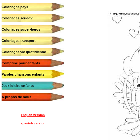
Coloriages pays
Coloriages serie-tv
Coloriages super-heros
Coloriages transport
Coloriages vie quotidienne
Comptine pour enfants
Paroles chansons enfants
Jeux loisirs enfants
A propos de nous
english version
spanish version