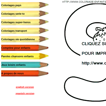
Coloriages pays
Coloriages serie-tv
Coloriages super-heros
Coloriages transport
Coloriages vie quotidienne
Comptine pour enfants
Paroles chansons enfants
Jeux loisirs enfants
A propos de nous
english version
spanish version