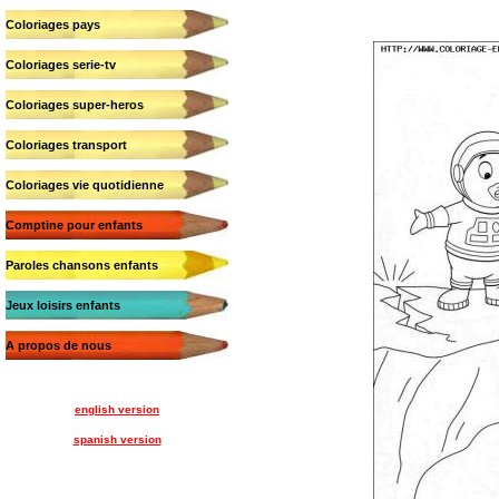
Coloriages pays
Coloriages serie-tv
Coloriages super-heros
Coloriages transport
Coloriages vie quotidienne
Comptine pour enfants
Paroles chansons enfants
Jeux loisirs enfants
A propos de nous
english version
spanish version