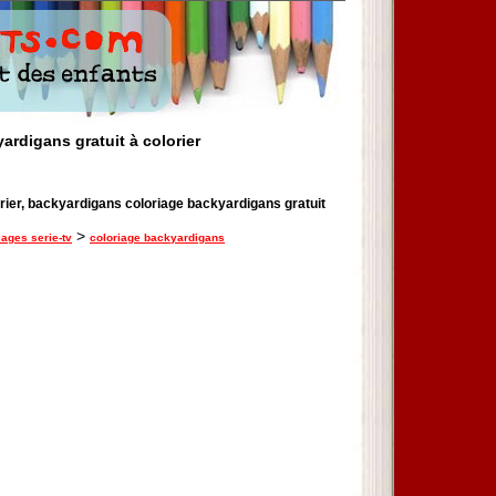
ardigans gratuit à colorier
rier, backyardigans coloriage backyardigans gratuit
>
iages serie-tv
coloriage backyardigans