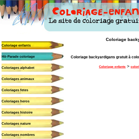
Coloriage backy
Coloriage enfants
Hit-Parade coloriage
Coloriage backyardigans gratuit à colo
>
Coloriage enfants
color
Coloriages alphabet
Coloriages animaux
Coloriages fetes
Coloriages heros
Coloriages histoire
Coloriages nature
Coloriages nombres