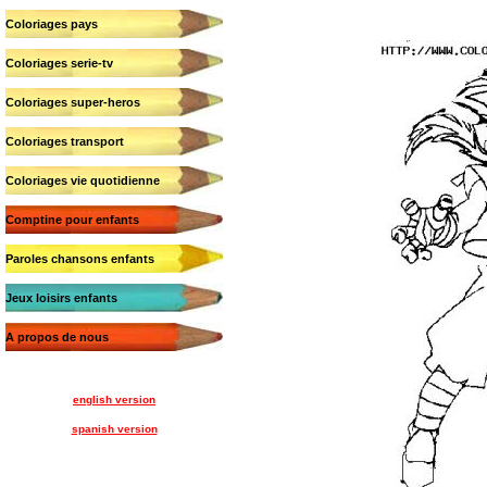
Coloriages pays
Coloriages serie-tv
Coloriages super-heros
Coloriages transport
Coloriages vie quotidienne
Comptine pour enfants
Paroles chansons enfants
Jeux loisirs enfants
A propos de nous
english version
spanish version