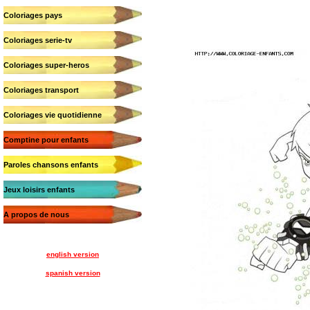
Coloriages pays
Coloriages serie-tv
Coloriages super-heros
Coloriages transport
Coloriages vie quotidienne
Comptine pour enfants
Paroles chansons enfants
Jeux loisirs enfants
A propos de nous
english version
spanish version