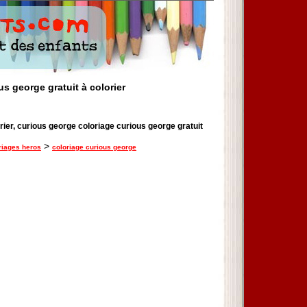
s george gratuit à colorier
rier, curious george coloriage curious george gratuit
>
riages heros
coloriage curious george