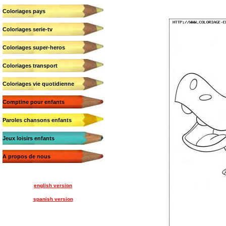
Coloriages pays
Coloriages serie-tv
Coloriages super-heros
Coloriages transport
Coloriages vie quotidienne
Comptine pour enfants
Paroles chansons enfants
Jeux loisirs enfants
A propos de nous
english version
spanish version