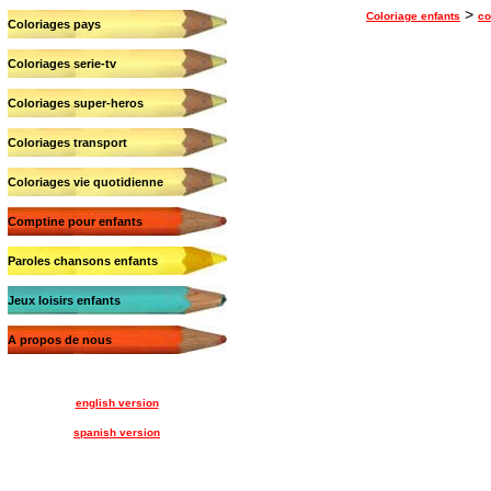
>
Coloriage enfants
co
Coloriages pays
Coloriages serie-tv
Coloriages super-heros
Coloriages transport
Coloriages vie quotidienne
Comptine pour enfants
Paroles chansons enfants
Jeux loisirs enfants
A propos de nous
english version
spanish version