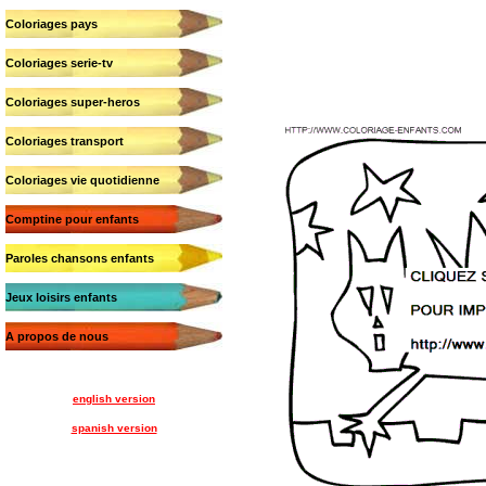
Coloriages pays
Coloriages serie-tv
Coloriages super-heros
Coloriages transport
Coloriages vie quotidienne
Comptine pour enfants
Paroles chansons enfants
Jeux loisirs enfants
A propos de nous
english version
spanish version