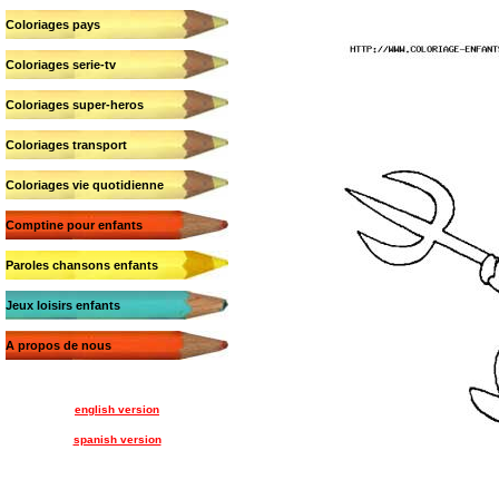
Coloriages pays
Coloriages serie-tv
Coloriages super-heros
Coloriages transport
Coloriages vie quotidienne
Comptine pour enfants
Paroles chansons enfants
Jeux loisirs enfants
A propos de nous
english version
spanish version