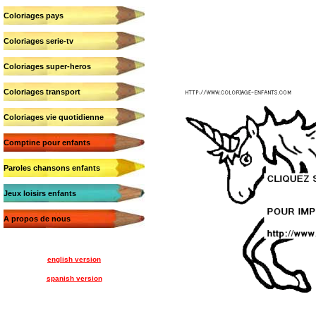
Coloriages pays
Coloriages serie-tv
Coloriages super-heros
Coloriages transport
Coloriages vie quotidienne
Comptine pour enfants
Paroles chansons enfants
Jeux loisirs enfants
A propos de nous
english version
spanish version