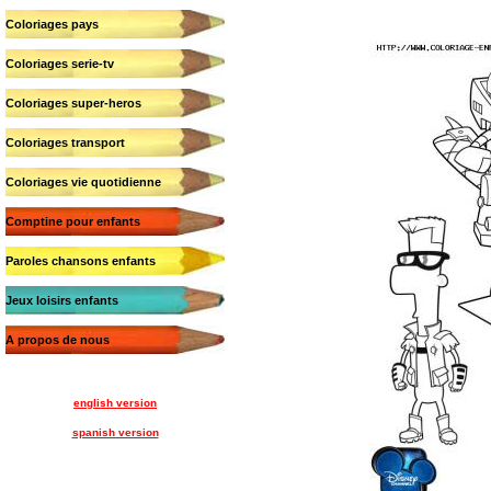
Coloriages pays
Coloriages serie-tv
Coloriages super-heros
Coloriages transport
Coloriages vie quotidienne
Comptine pour enfants
Paroles chansons enfants
Jeux loisirs enfants
A propos de nous
english version
spanish version