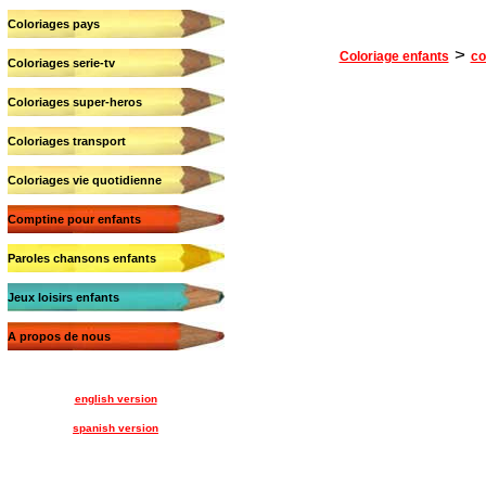
Coloriages pays
>
Coloriage enfants
co
Coloriages serie-tv
Coloriages super-heros
Coloriages transport
Coloriages vie quotidienne
Comptine pour enfants
Paroles chansons enfants
Jeux loisirs enfants
A propos de nous
english version
spanish version