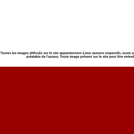
Toutes les images diffusés sur le site appartiennent à leur auteurs respectifs, toute 
préalable de l'auteur. Toute image présent sur le site peut être enlev