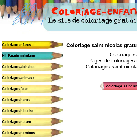
Coloriage saint nicolas gratui
Coloriage enfants
Coloriage s
Hit-Parade coloriage
Pages de coloriages e
Coloriages saint nicola
Coloriages alphabet
Coloriages animaux
coloriage saint ni
Coloriages fetes
Coloriages heros
Coloriages histoire
Coloriages nature
Coloriages nombres