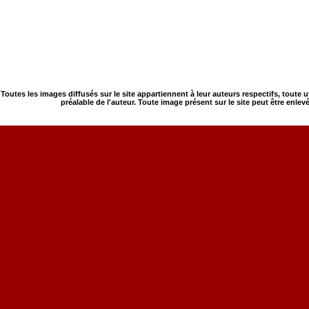
Toutes les images diffusés sur le site appartiennent à leur auteurs respectifs, toute 
préalable de l'auteur. Toute image présent sur le site peut être enlev