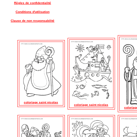
Règles de confidentialité
Conditions d'utilisation
Clause de non responsabilité
coloriage saint nicolas
coloriage saint nicolas
coloriag