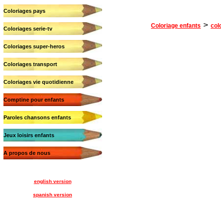
Coloriages pays
>
Coloriage enfants
col
Coloriages serie-tv
Coloriages super-heros
Coloriages transport
Coloriages vie quotidienne
Comptine pour enfants
Paroles chansons enfants
Jeux loisirs enfants
A propos de nous
english version
spanish version