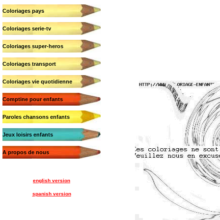
Coloriages pays
Coloriages serie-tv
Coloriages super-heros
Coloriages transport
Coloriages vie quotidienne
Comptine pour enfants
Paroles chansons enfants
Jeux loisirs enfants
A propos de nous
english version
spanish version