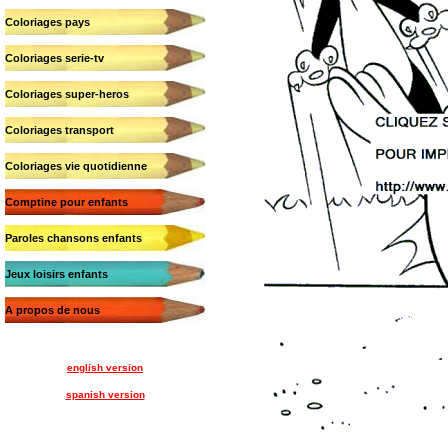
Coloriages pays
Coloriages serie-tv
Coloriages super-heros
Coloriages transport
Coloriages vie quotidienne
Comptine pour enfants
Paroles chansons enfants
Jeux loisirs enfants
A propos de nous
english version
spanish version