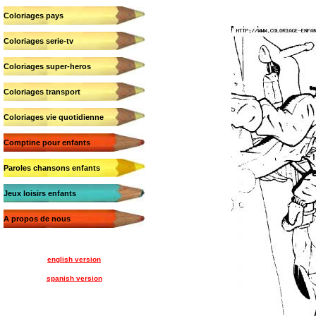
Coloriages pays
Coloriages serie-tv
Coloriages super-heros
Coloriages transport
Coloriages vie quotidienne
Comptine pour enfants
Paroles chansons enfants
Jeux loisirs enfants
A propos de nous
english version
spanish version