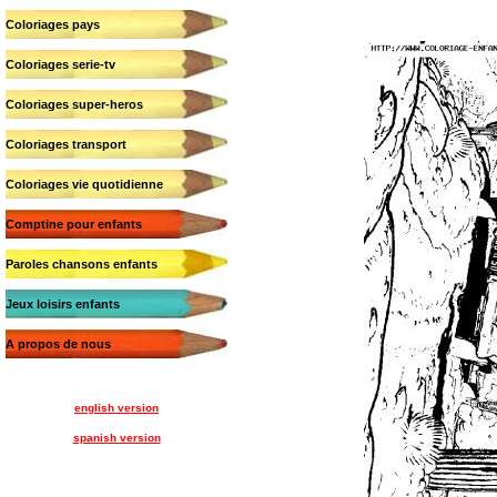
Coloriages pays
Coloriages serie-tv
Coloriages super-heros
Coloriages transport
Coloriages vie quotidienne
Comptine pour enfants
Paroles chansons enfants
Jeux loisirs enfants
A propos de nous
english version
spanish version