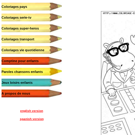
Coloriages pays
Coloriages serie-tv
Coloriages super-heros
Coloriages transport
Coloriages vie quotidienne
Comptine pour enfants
Paroles chansons enfants
Jeux loisirs enfants
A propos de nous
english version
spanish version