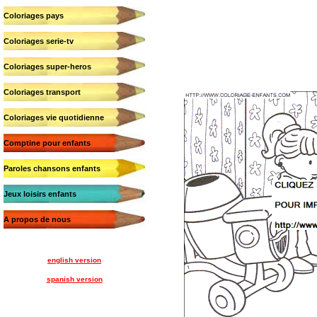
Coloriages pays
Coloriages serie-tv
Coloriages super-heros
Coloriages transport
Coloriages vie quotidienne
Comptine pour enfants
Paroles chansons enfants
Jeux loisirs enfants
A propos de nous
english version
spanish version