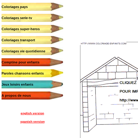
Coloriages pays
Coloriages serie-tv
Coloriages super-heros
Coloriages transport
Coloriages vie quotidienne
Comptine pour enfants
Paroles chansons enfants
Jeux loisirs enfants
A propos de nous
english version
spanish version