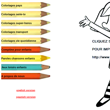
Coloriages pays
Coloriages serie-tv
Coloriages super-heros
Coloriages transport
Coloriages vie quotidienne
Comptine pour enfants
Paroles chansons enfants
Jeux loisirs enfants
A propos de nous
english version
spanish version