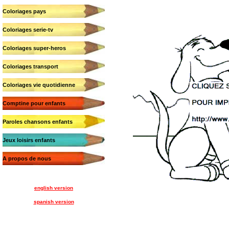
Coloriages pays
Coloriages serie-tv
Coloriages super-heros
Coloriages transport
Coloriages vie quotidienne
Comptine pour enfants
Paroles chansons enfants
Jeux loisirs enfants
A propos de nous
english version
spanish version