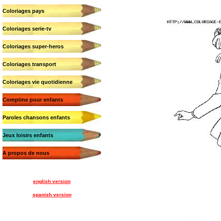
Coloriages pays
Coloriages serie-tv
Coloriages super-heros
Coloriages transport
Coloriages vie quotidienne
Comptine pour enfants
Paroles chansons enfants
Jeux loisirs enfants
A propos de nous
english version
spanish version