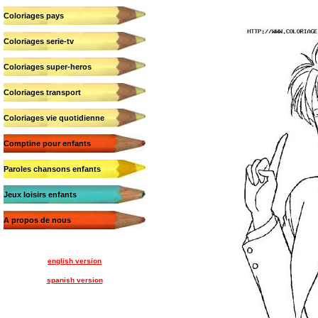
Coloriages pays
Coloriages serie-tv
Coloriages super-heros
Coloriages transport
Coloriages vie quotidienne
Comptine pour enfants
Paroles chansons enfants
Jeux loisirs enfants
A propos de nous
english version
spanish version