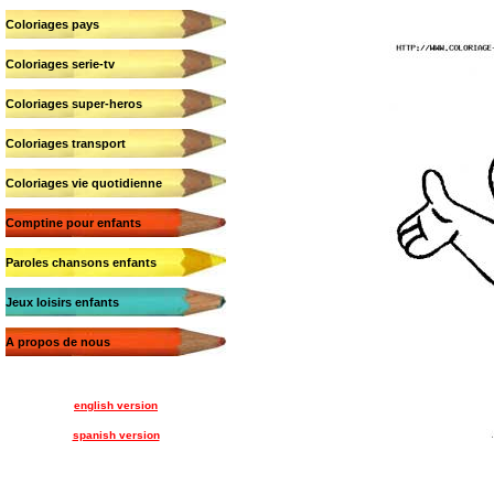
Coloriages pays
Coloriages serie-tv
Coloriages super-heros
Coloriages transport
Coloriages vie quotidienne
Comptine pour enfants
Paroles chansons enfants
Jeux loisirs enfants
A propos de nous
english version
spanish version