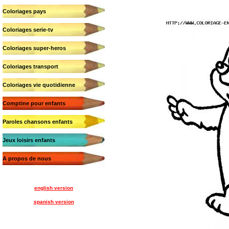
Coloriages pays
Coloriages serie-tv
Coloriages super-heros
Coloriages transport
Coloriages vie quotidienne
Comptine pour enfants
Paroles chansons enfants
Jeux loisirs enfants
A propos de nous
english version
spanish version