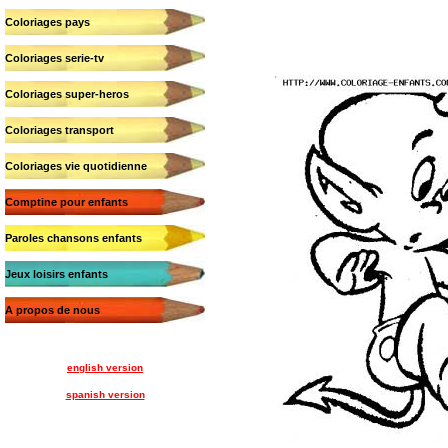
Coloriages pays
Coloriages serie-tv
Coloriages super-heros
Coloriages transport
Coloriages vie quotidienne
Comptine pour enfants
Paroles chansons enfants
Jeux loisirs enfants
A propos de nous
english version
spanish version