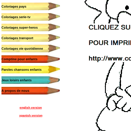
Coloriages pays
Coloriages serie-tv
Coloriages super-heros
Coloriages transport
Coloriages vie quotidienne
Comptine pour enfants
Paroles chansons enfants
Jeux loisirs enfants
A propos de nous
english version
spanish version