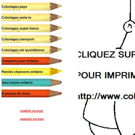
Coloriages pays
Coloriages serie-tv
Coloriages super-heros
Coloriages transport
Coloriages vie quotidienne
Comptine pour enfants
Paroles chansons enfants
Jeux loisirs enfants
A propos de nous
english version
spanish version