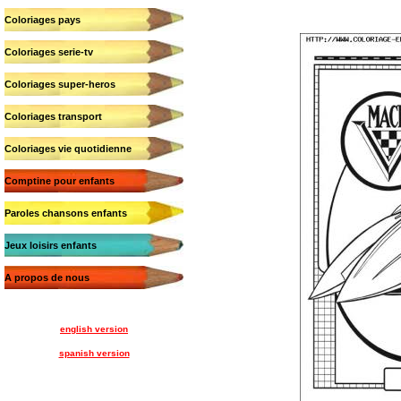
Coloriages pays
Coloriages serie-tv
Coloriages super-heros
Coloriages transport
Coloriages vie quotidienne
Comptine pour enfants
Paroles chansons enfants
Jeux loisirs enfants
A propos de nous
english version
spanish version