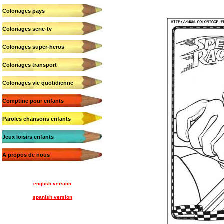
Coloriages pays
Coloriages serie-tv
Coloriages super-heros
Coloriages transport
Coloriages vie quotidienne
Comptine pour enfants
Paroles chansons enfants
Jeux loisirs enfants
A propos de nous
english version
spanish version