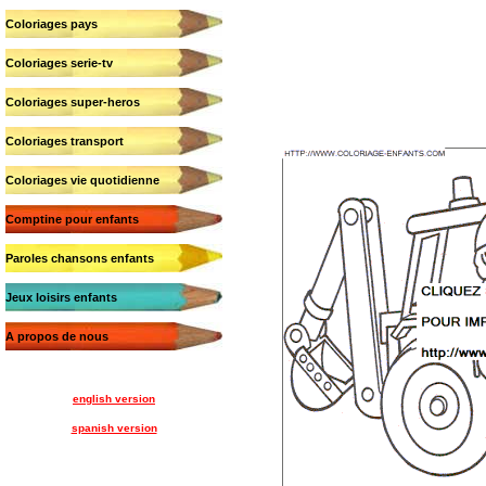
Coloriages pays
Coloriages serie-tv
Coloriages super-heros
Coloriages transport
Coloriages vie quotidienne
Comptine pour enfants
Paroles chansons enfants
Jeux loisirs enfants
A propos de nous
english version
spanish version