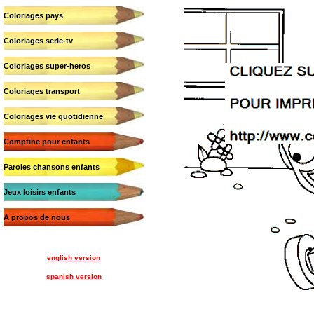
Coloriages pays
Coloriages serie-tv
Coloriages super-heros
Coloriages transport
Coloriages vie quotidienne
Comptine pour enfants
Paroles chansons enfants
Jeux loisirs enfants
A propos de nous
english version
spanish version