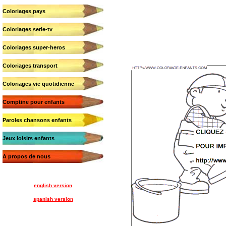
Coloriages pays
Coloriages serie-tv
Coloriages super-heros
Coloriages transport
Coloriages vie quotidienne
Comptine pour enfants
Paroles chansons enfants
Jeux loisirs enfants
A propos de nous
english version
spanish version