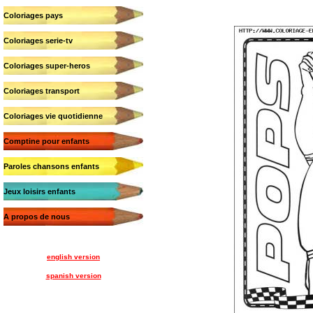
Coloriages pays
Coloriages serie-tv
Coloriages super-heros
Coloriages transport
Coloriages vie quotidienne
Comptine pour enfants
Paroles chansons enfants
Jeux loisirs enfants
A propos de nous
english version
spanish version